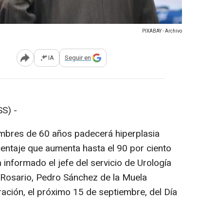
PIXABAY - Archivo
IA
Seguir en
Abrir opciones para compartir
S) -
ombres de 60 años padecerá hiperplasia
entaje que aumenta hasta el 90 por ciento
 informado el jefe del servicio de Urología
 Rosario, Pedro Sánchez de la Muela
ación, el próximo 15 de septiembre, del Día