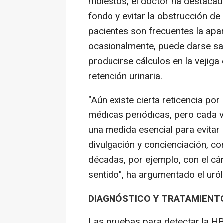
molestos, el doctor ha destacad
fondo y evitar la obstrucción de 
pacientes son frecuentes la apar
ocasionalmente, puede darse san
producirse cálculos en la vejiga
retención urinaria.
"Aún existe cierta reticencia po
médicas periódicas, pero cada 
una medida esencial para evita
divulgación y concienciación, c
décadas, por ejemplo, con el c
sentido", ha argumentado el uró
DIAGNÓSTICO Y TRATAMIENT
Las pruebas para detectar la HBP 