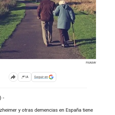
PIXABAY
IA
Seguir en
Abrir opciones para compartir
 -
Alzheimer y otras demencias en España tiene