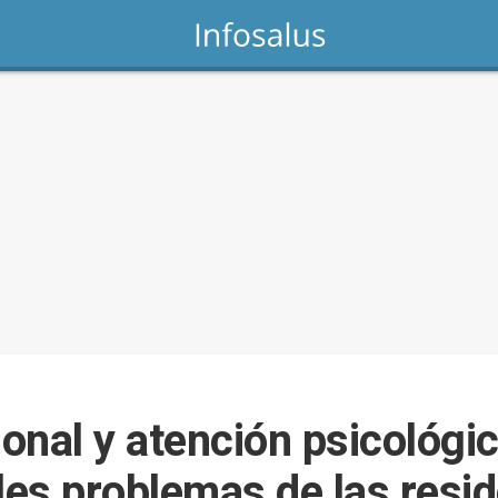
nal y atención psicológica
ales problemas de las resi