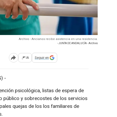
Archivo - Ancianos recibe asistencia en una residencia.
- JUNTA DE ANDALUCÍA - Archivo
IA
Seguir en
Abrir opciones para compartir
) -
ención psicológica, listas de espera de
o público y sobrecostes de los servicios
pales quejas de los los familiares de
s.