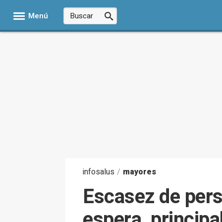
Menú
infosalus
/
mayores
Escasez de perso
espera, princip