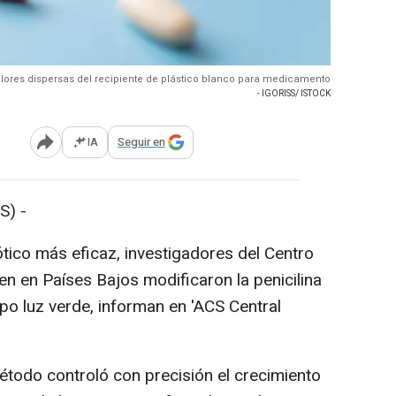
olores dispersas del recipiente de plástico blanco para medicamento
- IGORISS/ ISTOCK
IA
Seguir en
Abrir opciones para compartir
S) -
ótico más eficaz, investigadores del Centro
n en Países Bajos modificaron la penicilina
ipo luz verde, informan en 'ACS Central
étodo controló con precisión el crecimiento