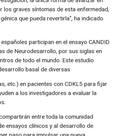
nvestigación, la única forma de avanzar en
ar los graves síntomas de esta enfermedad,
génica que pueda revertirla", ha indicado
españoles participan en el ensayo CANDID
as de Neurodesarrollo, por sus siglas en
entros de todo el mundo. Este estudio
 desarrollo basal de diversas
s, etc.) en pacientes con CDKL5 para fijar
uden a los investigadores a evaluar la
s.
compartirán entre toda la comunidad
de ensayos clínicos y al desarrollo de
rimer paso para impulsar una nueva