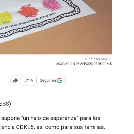
Niña con CDKL5.
- ASOCIACIÓN DE AFECTADOS DE CDKL5
IA
Seguir en
Abrir opciones para compartir
SS) -
 supone "un halo de esperanza" para los
iencia CDKL5, así como para sus familias,