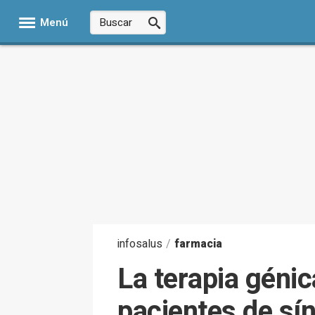
Menú
infosalus
/
farmacia
La terapia géni
pacientes de sí