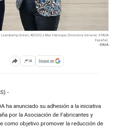
e Lean&amp;Green, AECOC) y Mar Fábregas (Directora General, STADA
España).
- STADA
IA
Seguir en
Abrir opciones para compartir
S) -
ha anunciado su adhesión a la iniciativa
ña por la Asociación de Fabricantes y
ne como objetivo promover la reducción de