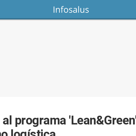
l programa 'Lean&Green' 
o logística