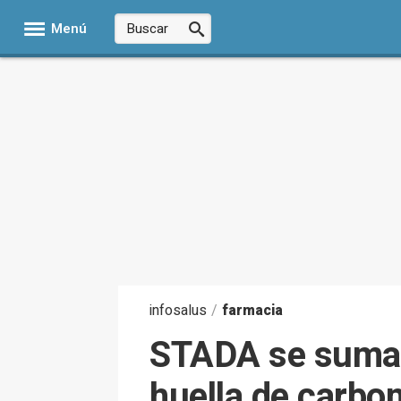
Menú
infosalus
/
farmacia
STADA se suma a
huella de carbon