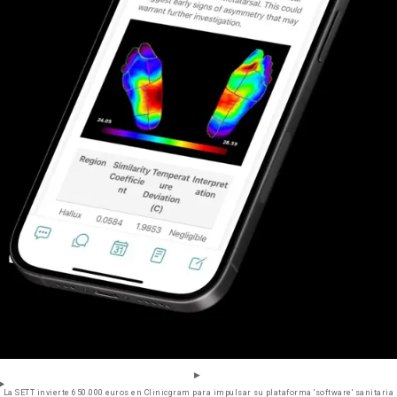
La SETT invierte 650.000 euros en Clinicgram para impulsar su plataforma 'software' sanitaria