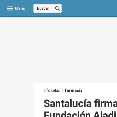
Menú
infosalus
/
farmacia
Santalucía firm
Fundación Aladi