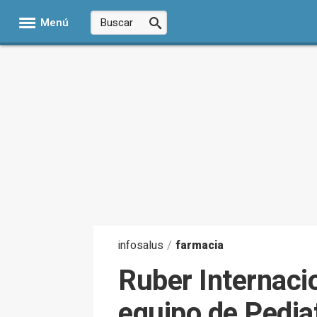
Menú
infosalus
/
farmacia
Ruber Internaci
equipo de Pediat