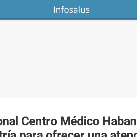
onal Centro Médico Haban
ría para ofrecer una atenc