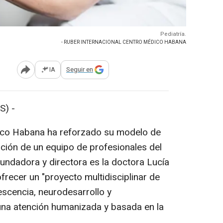
Pediatría.
- RUBER INTERNACIONAL CENTRO MÉDICO HABANA
IA
Seguir en
Abrir opciones para compartir
S) -
ico Habana ha reforzado su modelo de
ración de un equipo de profesionales del
undadora y directora es la doctora Lucía
ofrecer un "proyecto multidisciplinar de
lescencia, neurodesarrollo y
una atención humanizada y basada en la