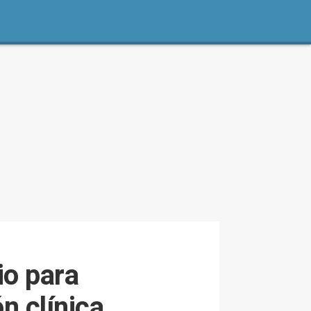
io para
n clínica