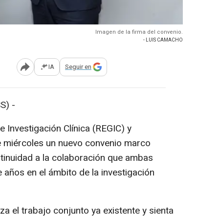
Imagen de la firma del convenio.
- LUIS CAMACHO
IA
Seguir en
Abrir opciones para compartir
S) -
 Investigación Clínica (REGIC) y
e miércoles un nuevo convenio marco
ntinuidad a la colaboración que ambas
años en el ámbito de la investigación
a el trabajo conjunto ya existente y sienta