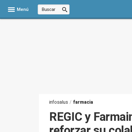
Menú
infosalus
/
farmacia
REGIC y Farmain
reforzar su cola