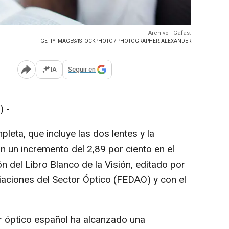
Archivo - Gafas.
- GETTY IMAGES/ISTOCKPHOTO / PHOTOGRAPHER: ALEXANDER
IA
Seguir en
Abrir opciones para compartir
 -
leta, que incluye las dos lentes y la
n un incremento del 2,89 por ciento en el
ón del Libro Blanco de la Visión, editado por
aciones del Sector Óptico (FEDAO) y con el
r óptico español ha alcanzado una