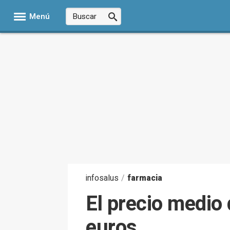
Menú
infosalus
/
farmacia
El precio medio
euros