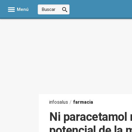
Menú
infosalus
/
farmacia
Ni paracetamol 
potencial de la 