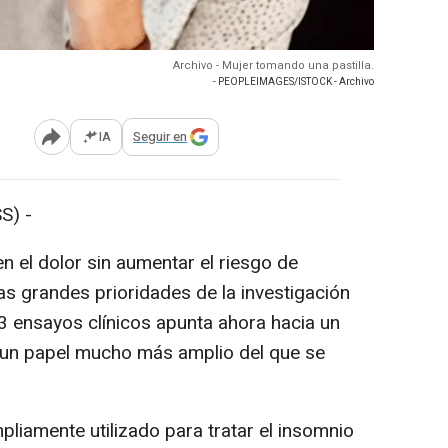
Archivo - Mujer tomando una pastilla.
- PEOPLEIMAGES/ISTOCK - Archivo
IA
Seguir en
Abrir opciones para compartir
S) -
en el dolor sin aumentar el riesgo de
as grandes prioridades de la investigación
3 ensayos clínicos apunta ahora hacia un
r un papel mucho más amplio del que se
iamente utilizado para tratar el insomnio