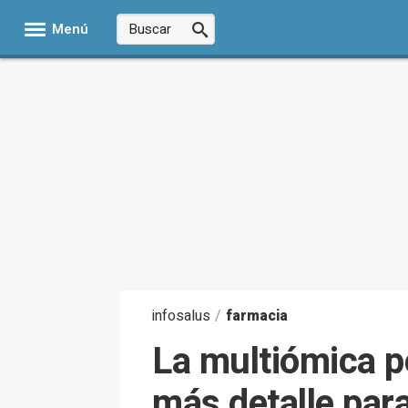
Menú
infosalus
/
farmacia
La multiómica p
más detalle par