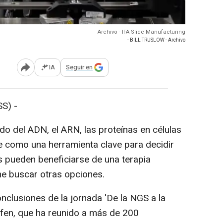
Archivo - IFA Slide Manufacturing
- BILL TRUSLOW - Archivo
IA
Seguir en
Abrir opciones para compartir
S) -
ado del ADN, el ARN, las proteínas en células
se como una herramienta clave para decidir
 pueden beneficiarse de una terapia
ne buscar otras opciones.
onclusiones de la jornada 'De la NGS a la
rfen, que ha reunido a más de 200