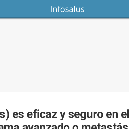
tis) es eficaz y seguro en e
mama avanzado o metastás