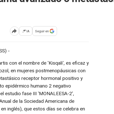
IA
Seguir en
Abrir opciones para compartir
S) -
tis con el nombre de 'Kisqali', es eficaz y
rozol, en mujeres postmenopáusicas con
stásico receptor hormonal positivo y
nto epidérmico humano 2 negativo
el estudio fase III 'MONALEESA-2',
Anual de la Sociedad Americana de
en inglés), que estos días se celebra en