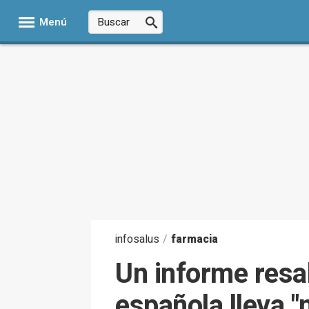
Menú
infosalus
/
farmacia
Un informe resal
española lleva 