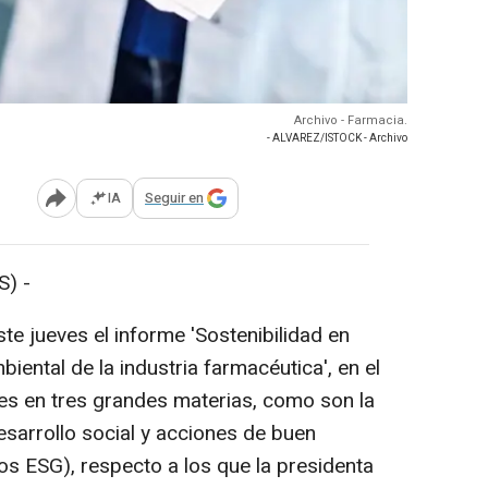
Archivo - Farmacia.
- ALVAREZ/ISTOCK - Archivo
IA
Seguir en
Abrir opciones para compartir
) -
e jueves el informe 'Sostenibilidad en
iental de la industria farmacéutica', en el
s en tres grandes materias, como son la
esarrollo social y acciones de buen
ios ESG), respecto a los que la presidenta