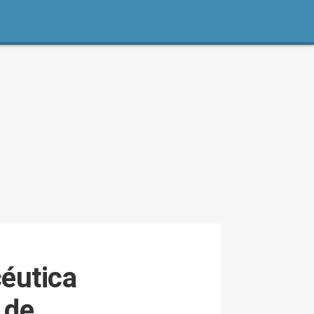
céutica
 de