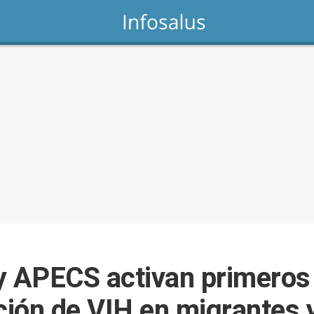
y APECS activan primeros
nción de VIH en migrantes