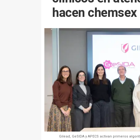
hacen chemsex
Gilead, GeSIDA y APECS activan primeros algor