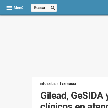
Menú
infosalus
/
farmacia
Gilead, GeSIDA 
clínicos en ate