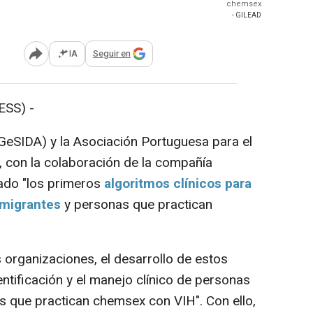
chemsex
- GILEAD
IA
Seguir en
Abrir opciones para compartir
SS) -
GeSIDA) y la Asociación Portuguesa para el
, con la colaboración de la compañía
sado "los primeros
algoritmos clínicos para
 migrantes
y personas que practican
organizaciones, el desarrollo de estos
ntificación y el manejo clínico de personas
 que practican chemsex con VIH". Con ello,