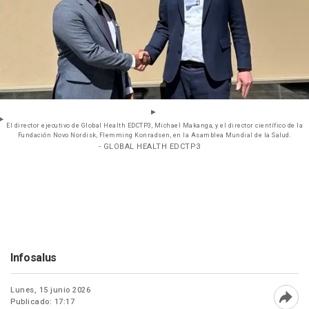
El director ejecutivo de Global Health EDCTP3, Michael Makanga, y el director científico de la
Fundación Novo Nordisk, Flemming Konradsen, en la Asamblea Mundial de la Salud.
- GLOBAL HEALTH EDCTP3
Infosalus
Lunes, 15 junio 2026
Publicado: 17:17
Abri