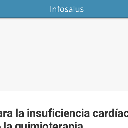
a la insuficiencia cardía
 la quimioterapia