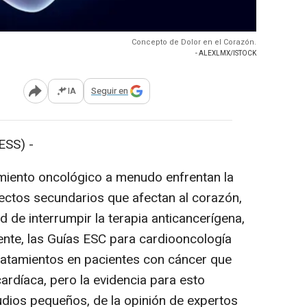
Concepto de Dolor en el Corazón.
- ALEXLMX/ISTOCK
IA
Seguir en
Abrir opciones para compartir
SS) -
amiento oncológico a menudo enfrentan la
fectos secundarios que afectan al corazón,
d de interrumpir la terapia anticancerígena,
ente, las Guías ESC para cardiooncología
ratamientos en pacientes con cáncer que
ardíaca, pero la evidencia para esto
dios pequeños, de la opinión de expertos