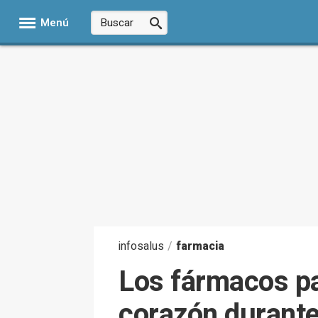
Menú
infosalus
/
farmacia
Los fármacos par
corazón durante