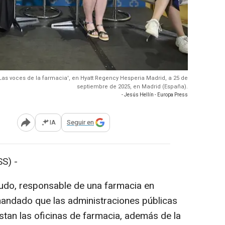
Las voces de la farmacia', en Hyatt Regency Hesperia Madrid, a 25 de
septiembre de 2025, en Madrid (España).
- Jesús Hellín - Europa Press
IA
Seguir en
Abrir opciones para compartir
S) -
udo, responsable de una farmacia en
mandado que las administraciones públicas
stan las oficinas de farmacia, además de la