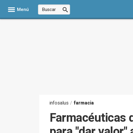
Menú
infosalus
/
farmacia
Farmacéuticas d
para "dar valor"