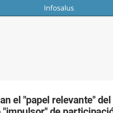
an el "papel relevante" de
 "impulsor" de participaci