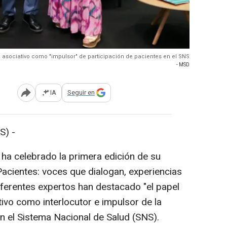
o asociativo como "impulsor" de participación de pacientes en el SNS
- MSD
IA
Seguir en
Abrir opciones para compartir
S) -
a celebrado la primera edición de su
acientes: voces que dialogan, experiencias
diferentes expertos han destacado "el papel
ivo como interlocutor e impulsor de la
en el Sistema Nacional de Salud (SNS).