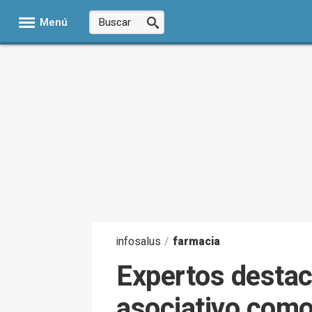
Menú
infosalus
/
farmacia
Expertos destac
asociativo como