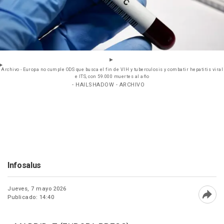
Archivo - Europa no cumple ODS que busca el fin de VIH y tuberculosis y combatir hepatitis viral
e ITS, con 59.000 muertes al año
- HAILSHADOW - ARCHIVO
Infosalus
Jueves, 7 mayo 2026
Publicado: 14:40
Abri