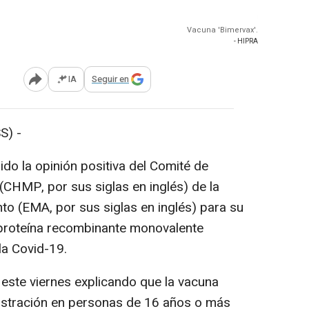
Vacuna 'Bimervax'.
- HIPRA
IA
Seguir en
Abrir opciones para compartir
S) -
ido la opinión positiva del Comité de
HMP, por sus siglas en inglés) de la
o (EMA, por sus siglas en inglés) para su
proteína recombinante monovalente
la Covid-19.
 este viernes explicando que la vacuna
nistración en personas de 16 años o más