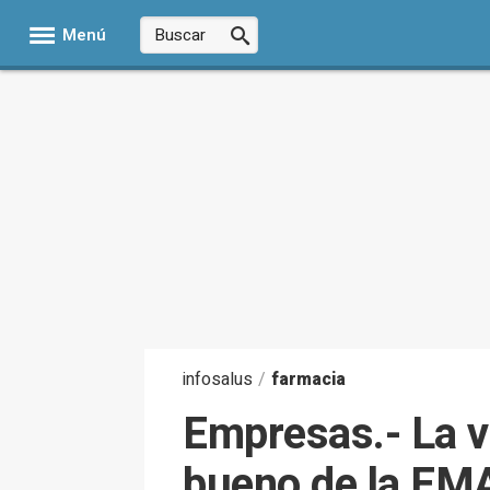
Menú
infosalus
/
farmacia
Empresas.- La va
bueno de la EMA 