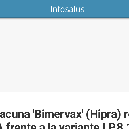
cuna 'Bimervax' (Hipra) re
frente a la variante LP.8.