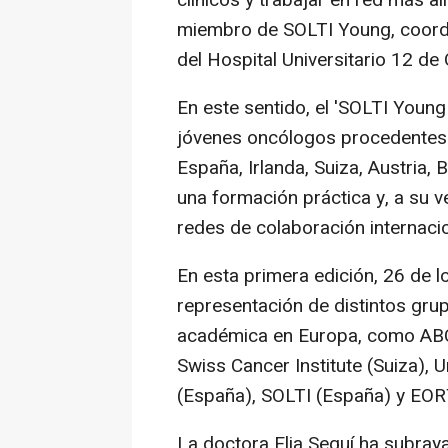
clínicos y trabajar en red más al
miembro de SOLTI Young, coord
del Hospital Universitario 12 d
En este sentido, el 'SOLTI Youn
jóvenes oncólogos procedentes de
España, Irlanda, Suiza, Austria, 
una formación práctica y, a su v
redes de colaboración internacio
En esta primera edición, 26 de l
representación de distintos gru
académica en Europa, como ABCSG
Swiss Cancer Institute (Suiza),
(España), SOLTI (España) y EOR
La doctora Elia Seguí ha subray