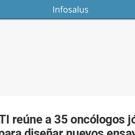
I reúne a 35 oncólogos j
 para diseñar nuevos ensay