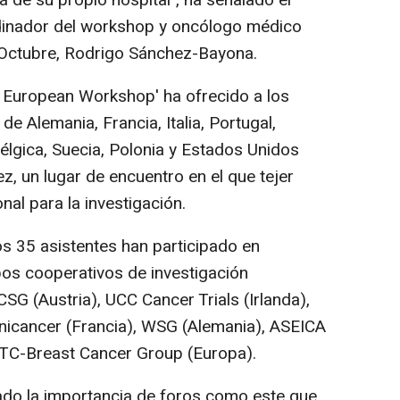
lá de su propio hospital", ha señalado el
inador del workshop y oncólogo médico
e Octubre, Rodrigo Sánchez-Bayona.
g European Workshop' ha ofrecido a los
 Alemania, Francia, Italia, Portugal,
Bélgica, Suecia, Polonia y Estados Unidos
ez, un lugar de encuentro en el que tejer
nal para la investigación.
os 35 asistentes han participado en
pos cooperativos de investigación
 (Austria), UCC Cancer Trials (Irlanda),
 Unicancer (Francia), WSG (Alemania), ASEICA
TC-Breast Cancer Group (Europa).
ado la importancia de foros como este que