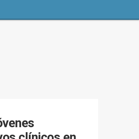
óvenes
os clínicos en