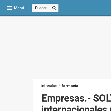
Menú
infosalus
/
farmacia
Empresas.- SOLT
internacionales