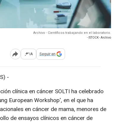
Archivo - Científicos trabajando en el laboratorio.
- ISTOCK - Archivo
IA
Seguir en
Abrir opciones para compartir
S) -
ción clínica en cáncer SOLTI ha celebrado
oung European Workshop', en el que ha
rnacionales en cáncer de mama, menores de
ollo de ensayos clínicos en cáncer de