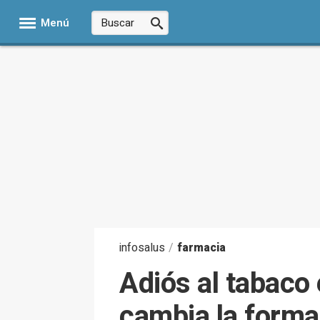
Menú
infosalus
/
farmacia
Adiós al tabaco 
cambia la forma