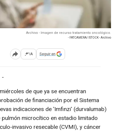
Archivo - Imagen de recurso tratamiento oncológico.
- FATCAMERA/ ISTOCK - Archivo
IA
Seguir en
Abrir opciones para compartir
 -
miércoles de que ya se encuentran
probación de financiación por el Sistema
evas indicaciones de 'Imfinzi' (durvalumab)
 pulmón microcítico en estadio limitado
ulo-invasivo resecable (CVMI), y cáncer