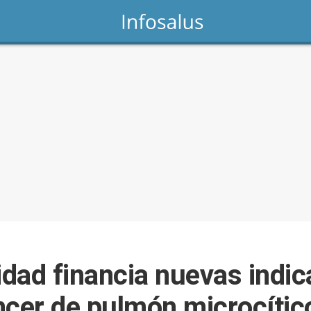
dad financia nuevas indic
áncer de pulmón microcítico