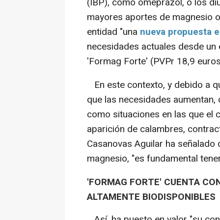
(IBP), como omeprazol, o los diu
mayores aportes de magnesio o 
entidad "una
nueva propuesta 
necesidades actuales desde un 
'Formag Forte' (PVPr 18,9 euros
En este contexto, y debido a qu
que las necesidades aumentan, 
como situaciones en las que el 
aparición de calambres, contra
Casanovas Aguilar ha señalado qu
magnesio, "es fundamental tener 
'FORMAG FORTE' CUENTA CO
ALTAMENTE BIODISPONIBLES
Así, ha puesto en valor "su co