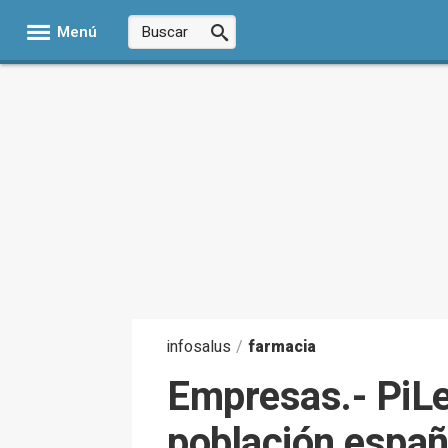
Menú
infosalus
/
farmacia
Empresas.- PiLe
población españo