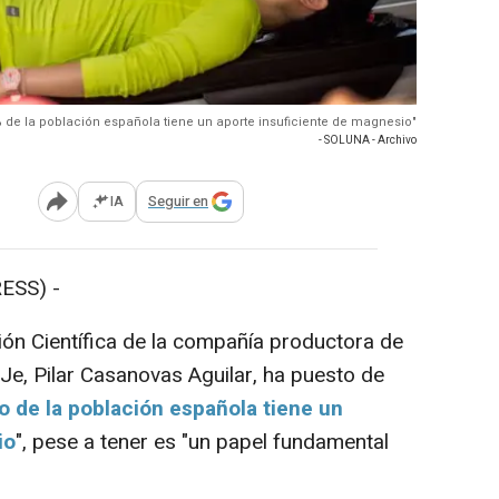
% de la población española tiene un aporte insuficiente de magnesio"
- SOLUNA - Archivo
IA
Seguir en
Abrir opciones para compartir
ESS) -
n Científica de la compañía productora de
e, Pilar Casanovas Aguilar, ha puesto de
to de la población española tiene un
io
", pese a tener es "un papel fundamental