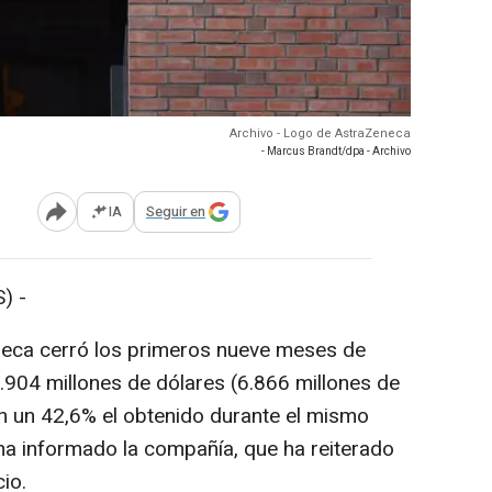
Archivo - Logo de AstraZeneca
- Marcus Brandt/dpa - Archivo
IA
Seguir en
Abrir opciones para compartir
) -
eneca cerró los primeros nueve meses de
.904 millones de dólares (6.866 millones de
n un 42,6% el obtenido durante el mismo
 ha informado la compañía, que ha reiterado
io.