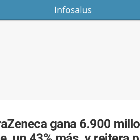
aZeneca gana 6.900 millo
e, un 43% más, y reitera p