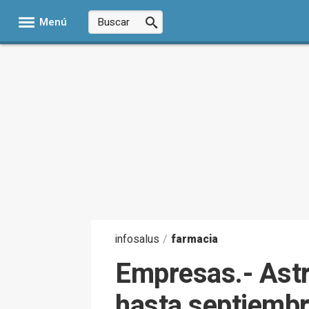
Menú
infosalus
/
farmacia
Empresas.- Astr
hasta septiembr