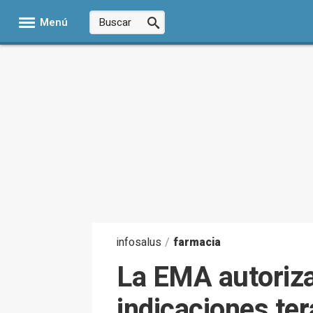
Menú
infosalus
/
farmacia
La EMA autoriz
indicaciones ter