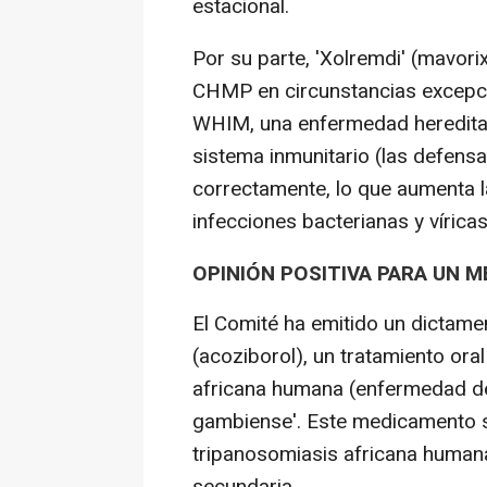
estacional.
Por su parte, 'Xolremdi' (mavorix
CHMP en circunstancias excepci
WHIM, una enfermedad hereditar
sistema inmunitario (las defens
correctamente, lo que aumenta la
infecciones bacterianas y víricas
OPINIÓN POSITIVA PARA UN M
El Comité ha emitido un dictame
(acoziborol), un tratamiento ora
africana humana (enfermedad d
gambiense'. Este medicamento si
tripanosomiasis africana humana
secundaria.