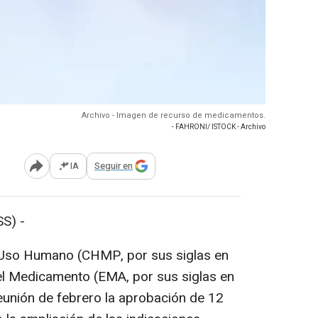
Archivo - Imagen de recurso de medicamentos.
- FAHRONI/ ISTOCK - Archivo
IA
Seguir en
Abrir opciones para compartir
S) -
Uso Humano (CHMP, por sus siglas en
el Medicamento (EMA, por sus siglas en
eunión de febrero la aprobación de 12