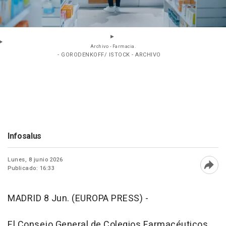
Archivo - Farmacia.
- GORODENKOFF/ ISTOCK - ARCHIVO
Infosalus
Lunes, 8 junio 2026
Publicado: 16:33
Abri
MADRID 8 Jun. (EUROPA PRESS) -
El Consejo General de Colegios Farmacéuticos