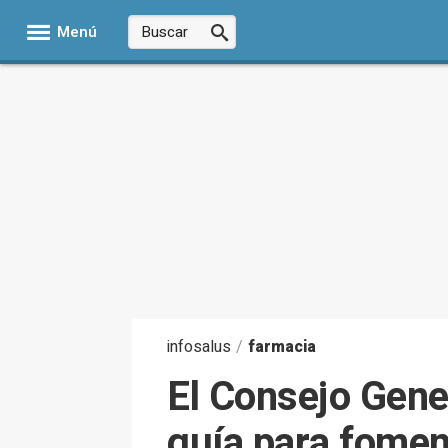
Menú
infosalus
/
farmacia
El Consejo Gene
guía para fomen