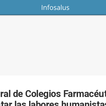
ral de Colegios Farmacéut
tar las labores humanistas