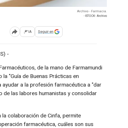
Archivo - Farmacia.
- ISTOCK - Archivo
IA
Seguir en
Abrir opciones para compartir
S) -
 Farmacéuticos, de la mano de Farmamundi
o la "Guía de Buenas Prácticas en
ayudar a la profesión farmacéutica a "dar
o de las labores humanistas y consolidar
la colaboración de Cinfa, permite
operación farmacéutica, cuáles son sus