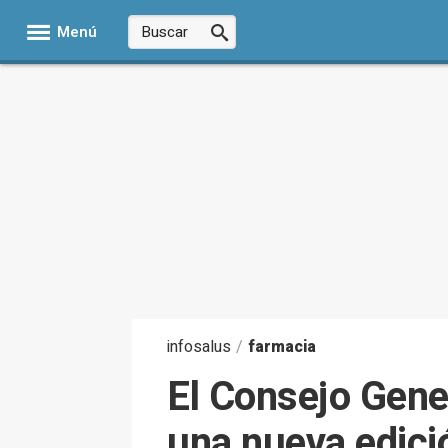
Menú
infosalus
/
farmacia
El Consejo Gene
una nueva edici