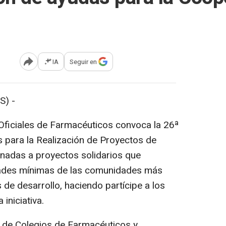
IA
Seguir en
Abrir opciones para compartir
S) -
Oficiales de Farmacéuticos convoca la 26ª
 para la Realización de Proyectos de
inadas a proyectos solidarios que
idades mínimas de las comunidades más
 de desarrollo, haciendo partícipe a los
iniciativa.
l de Colegios de Farmacéuticos y