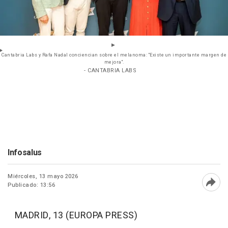
Cantabria Labs y Rafa Nadal conciencian sobre el melanoma: "Existe un importante margen de
mejora".
- CANTABRIA LABS
Infosalus
Miércoles, 13 mayo 2026
Publicado: 13:56
Abri
MADRID, 13 (EUROPA PRESS)