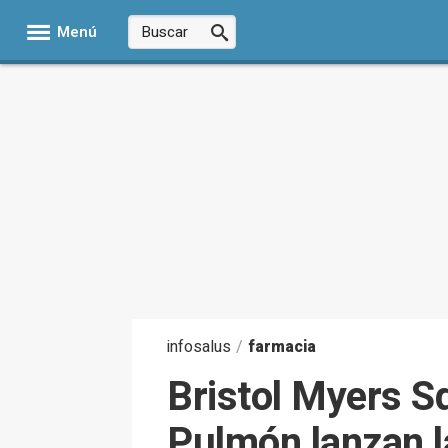
Menú
infosalus
/
farmacia
Bristol Myers S
Pulmón lanzan l