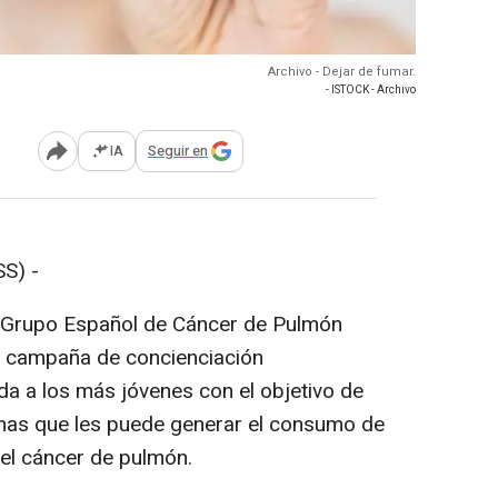
Archivo - Dejar de fumar.
- ISTOCK - Archivo
IA
Seguir en
Abrir opciones para compartir
S) -
l Grupo Español de Cáncer de Pulmón
a campaña de concienciación
gida a los más jóvenes con el objetivo de
emas que les puede generar el consumo de
 del cáncer de pulmón.