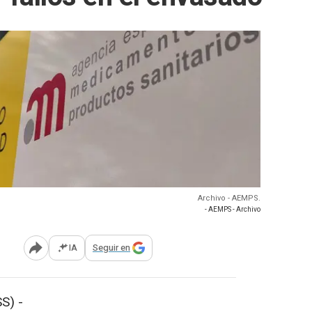
Archivo - AEMPS.
- AEMPS - Archivo
IA
Seguir en
Abrir opciones para compartir
S) -