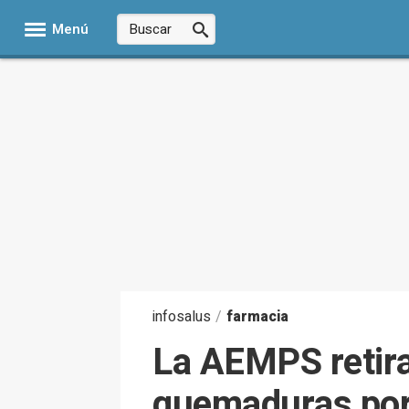
Menú
infosalus
/
farmacia
La AEMPS retira
quemaduras por 