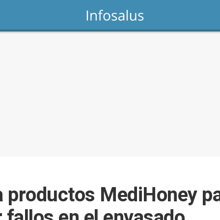
 productos MediHoney pa
fallos en el envasado