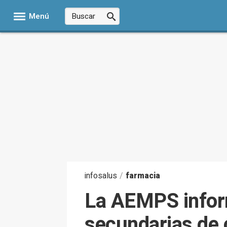
Menú
infosalus
/
farmacia
La AEMPS inform
secundarias de 