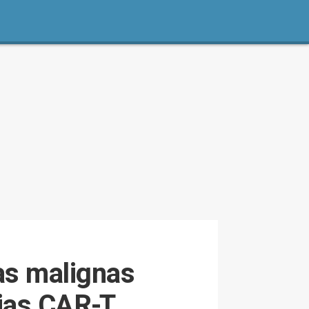
as malignas
pias CAR-T