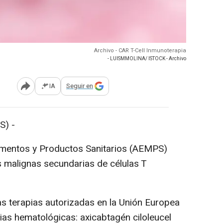
Archivo - CAR T-Cell Inmunoterapia
- LUISMMOLINA/ ISTOCK - Archivo
IA
Seguir en
Abrir opciones para compartir
S) -
mentos y Productos Sanitarios (AEMPS)
s malignas secundarias de células T
as terapias autorizadas en la Unión Europea
ias hematológicas: axicabtagén ciloleucel