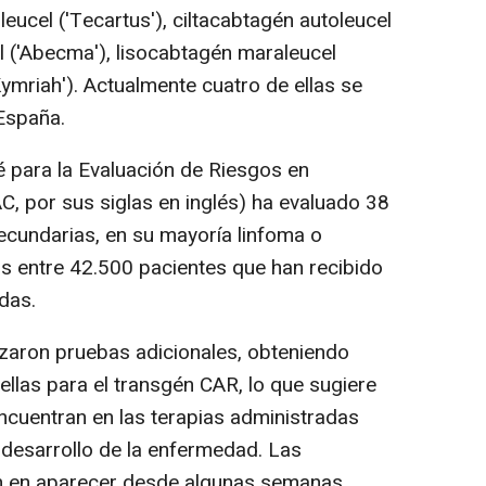
eucel ('Tecartus'), ciltacabtagén autoleucel
el ('Abecma'), lisocabtagén maraleucel
'Kymriah'). Actualmente cuatro de ellas se
España.
é para la Evaluación de Riesgos en
, por sus siglas en inglés) ha evaluado 38
cundarias, en su mayoría linfoma o
os entre 42.500 pacientes que han recibido
das.
lizaron pruebas adicionales, obteniendo
 ellas para el transgén CAR, lo que sugiere
encuentran en las terapias administradas
 desarrollo de la enfermedad. Las
n en aparecer desde algunas semanas