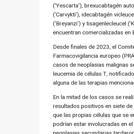
('Yescarta'), brexucabtagén autol
('Carvykti'), idecabtagén vicleuc
('Breyanzi') y tisagenlecleucel (
encuentran comercializadas en 
Desde finales de 2023, el Comit
Farmacovigilancia europeo (PRAC
casos de neoplasias malignas se
leucemia de células T, notificad
alguna de las terapias menciona
En la mitad de los casos se rea
resultados positivos en siete de
que las propias células que se 
podrían estar involucradas en el
neoplasias secundarias tardaro