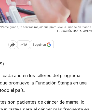
a 'Ponte guapa, te sentirás mejor' que promueve la Fundación Stanpa.
- FUNDACIÓN STANPA - Archivo
IA
Seguir en
Abrir opciones para compartir
) -
 cada año en los talleres del programa
' que promueve la Fundación Stanpa en una
odo el país.
ntes son pacientes de cáncer de mama, lo
ta iniciativa para el cáncer más frecuente en