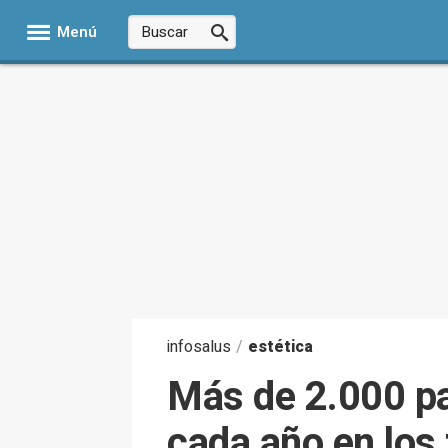
Menú
infosalus
/
estética
Más de 2.000 pa
cada año en los 