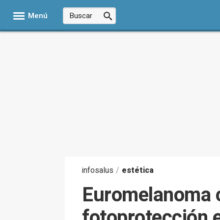
Menú
infosalus
/
estética
Euromelanoma c
fotoprotección 