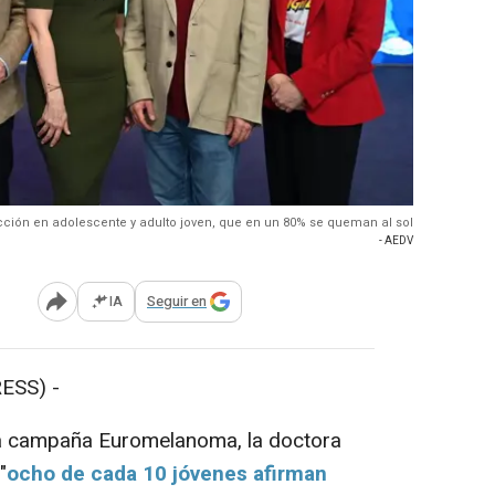
ón en adolescente y adulto joven, que en un 80% se queman al sol
- AEDV
IA
Seguir en
Abrir opciones para compartir
ESS) -
a campaña Euromelanoma, la doctora
"
ocho de cada 10 jóvenes afirman