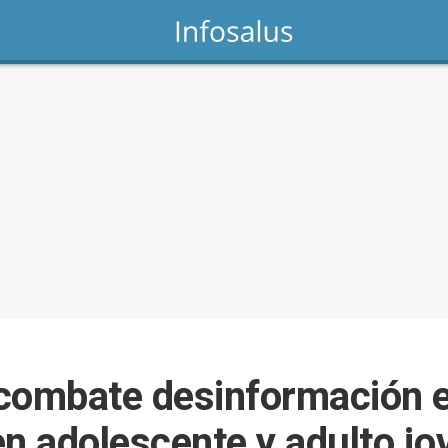
ombate desinformación 
en adolescente y adulto jo