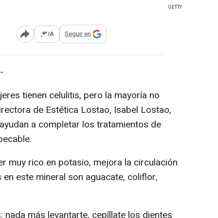
GETTY
IA
Seguir en
Abrir opciones para compartir
-
res tienen celulitis, pero la mayoría no
rectora de Estética Lostao, Isabel Lostao,
yudan a completar los tratamientos de
mpecable.
ser muy rico en potasio, mejora la circulación
 en este mineral son aguacate, coliflor,
 nada más levantarte, cepíllate los dientes