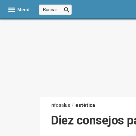
Menú
infosalus
/
estética
Diez consejos pa