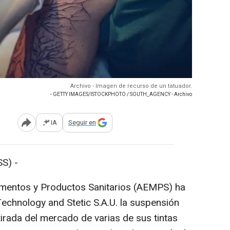
Archivo - Imagen de recurso de un tatuador.
- GETTY IMAGES/ISTOCKPHOTO / SOUTH_AGENCY - Archivo
IA
Seguir en
Abrir opciones para compartir
S) -
mentos y Productos Sanitarios (AEMPS) ha
echnology and Stetic S.A.U. la suspensión
etirada del mercado de varias de sus tintas