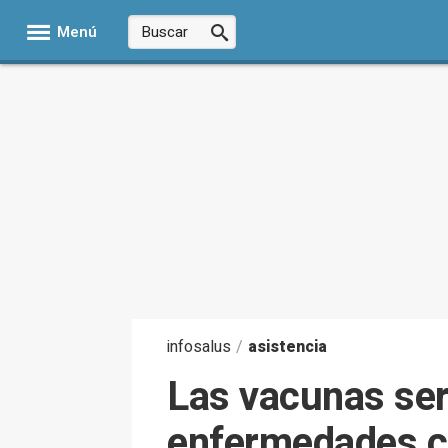
Menú
infosalus
/
asistencia
Las vacunas serv
enfermedades co