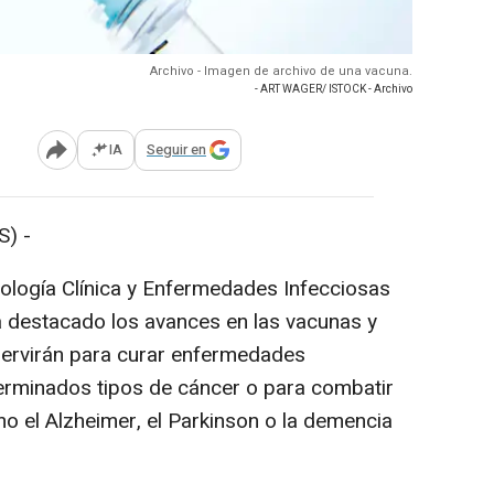
Archivo - Imagen de archivo de una vacuna.
- ART WAGER/ ISTOCK - Archivo
IA
Seguir en
Abrir opciones para compartir
) -
unología Clínica y Enfermedades Infecciosas
a destacado los avances en las vacunas y
servirán para curar enfermedades
erminados tipos de cáncer o para combatir
 el Alzheimer, el Parkinson o la demencia