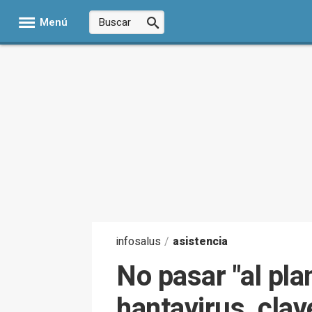
Menú
infosalus
/
asistencia
No pasar "al plan
hantavirus, clav