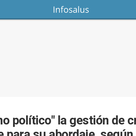
o político" la gestión de c
e para su abordaje, según