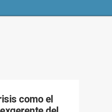
risis como el
 exgerente del