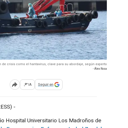
ón de crisis como el hantavirus, clave para su abordaje, según experto
- Álex Rosa
IA
Seguir en
Abrir opciones para compartir
ESS) -
ño Hospital Universitario Los Madroños de