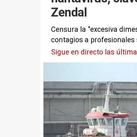
Zendal
Censura la "excesiva dime
contagios a profesionales 
Sigue en directo las últim