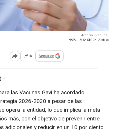
Archivo - Vacuna.
- NATALI_MIS/ ISTOCK - Archivo
IA
Seguir en
Abrir opciones para compartir
 -
a para las Vacunas Gavi ha acordado
trategia 2026-2030 a pesar de las
ue opera la entidad, lo que implica la meta
os más, con el objetivo de prevenir entre
s adicionales y reducir en un 10 por ciento