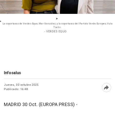
La coportavoz de Verdes Equo, Mar González, y la coportavoz del Partido Verde Europeo, Vula
Tsetsi.
- VERDES EQUO
Infosalus
Jueves, 30 octubre 2025
Publicado: 16:48
Abri
MADRID 30 Oct. (EUROPA PRESS) -