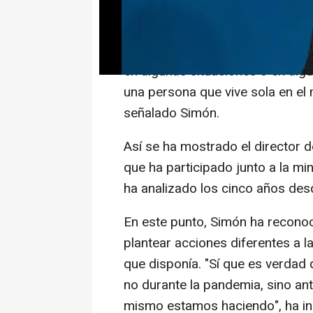
mejor que se pudo en aquel mo
"Un confinamiento como el que 
en algunas situaciones o en algu
una persona que vive sola en el
señalado Simón.
Así se ha mostrado el director d
que ha participado junto a la mi
ha analizado los cinco años desd
En este punto, Simón ha reconoc
plantear acciones diferentes a l
que disponía. "Sí que es verda
no durante la pandemia, sino an
mismo estamos haciendo", ha in