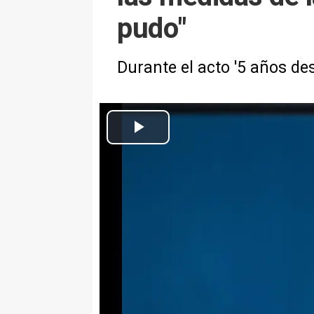
pudo"
Durante el acto '5 años de
El director del Centro de Coordinación de Alertas y Emergencias Sani
Infosalus
Actualizado: viernes, 14 marzo 2025 14:02
MADRID, 14 Mar. (EUROPA PRES
El director del Centro de Coordi
(CCAES), Fernando Simón, ha adm
"afinado mejor" con las medidas
durante la pandemia de Covid-19