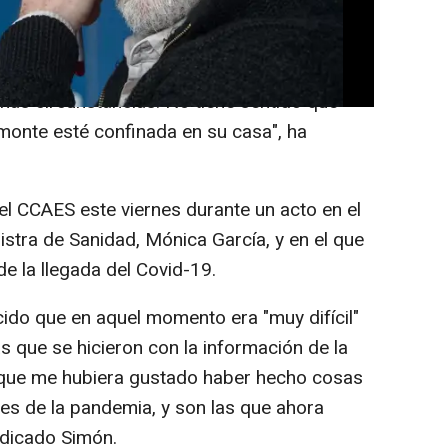
mento".
se hizo quizás se podría hacer más suave
nas circunstancias. No tiene sentido que
 monte esté confinada en su casa", ha
el CCAES este viernes durante un acto en el
nistra de Sanidad, Mónica García, y en el que
e la llegada del Covid-19.
ido que en aquel momento era "muy difícil"
as que se hicieron con la información de la
d que me hubiera gustado haber hecho cosas
tes de la pandemia, y son las que ahora
dicado Simón.