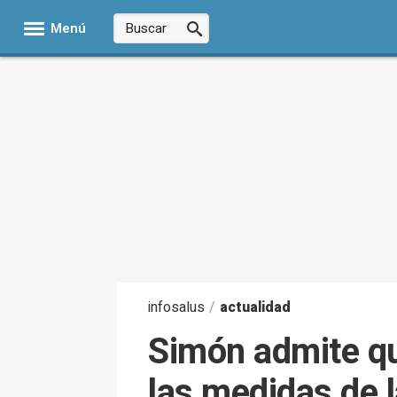
Menú
infosalus
/
actualidad
Simón admite qu
las medidas de l