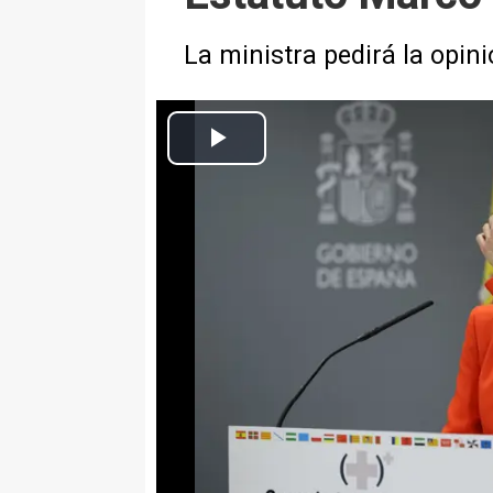
La ministra pedirá la opin
Imagen de la minist
Infosalus
Actualizado: viernes, 12 diciembre 2025 16:45
MADRID, 12 Dic. (EUROPA PRES
La ministra de Sanidad, Mónica
las comunidades autónomas gober
nuevo Estatuto Marco y mantener
petición que trasladará a los si
reunión de la próxima semana pa