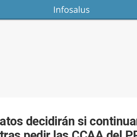
atos decidirán si continua
tras pedir las CCAA del PP