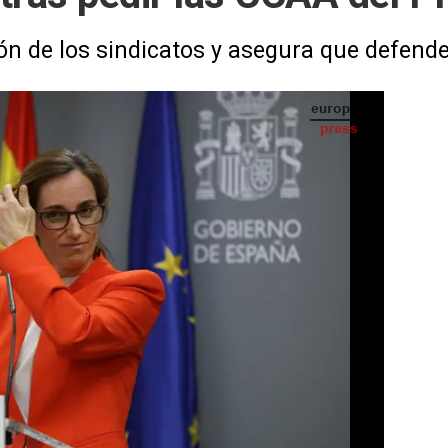
ión de los sindicatos y asegura que defend
ra de Sanidad, Mónica García, tras el CISNS. - Alejandro Martínez Vélez - Europa Press
IA
Seguir en
Abrir opciones para compartir
S) -
 García, ha informado este viernes de que
nadas por el PP han solicitado retirar el
 vigente el texto del año 2003, una
ndicatos del Ámbito de Negociación en la
ra conocer su opinión.