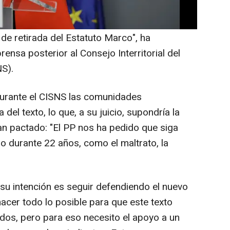
 del Ámbito de Negociación, vamos a
n el Consejo Interterritorial y vamos a
de retirada del Estatuto Marco", ha
ensa posterior al Consejo Interritorial del
S).
urante el CISNS las comunidades
 del texto, lo que, a su juicio, supondría la
n pactado: "El PP nos ha pedido que siga
o durante 22 años, como el maltrato, la
u intención es seguir defendiendo el nuevo
hacer todo lo posible para que este texto
ados, pero para eso necesito el apoyo a un