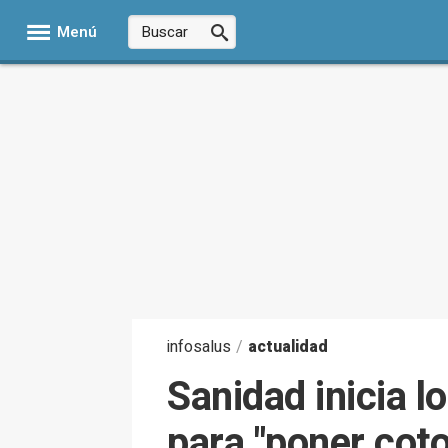
Menú
infosalus
/
actualidad
Sanidad inicia l
para "poner coto