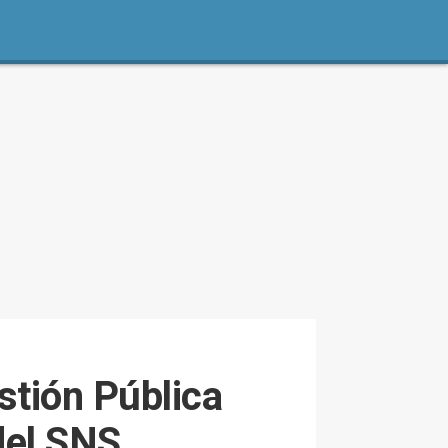
estión Pública
del SNS