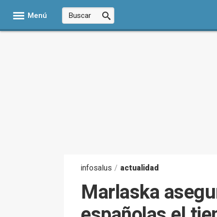
Menú
infosalus
/
actualidad
Marlaska asegur
españolas el ti