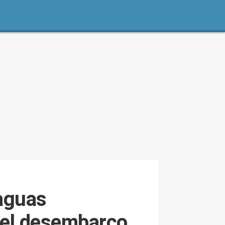
 aguas
a el desembarco