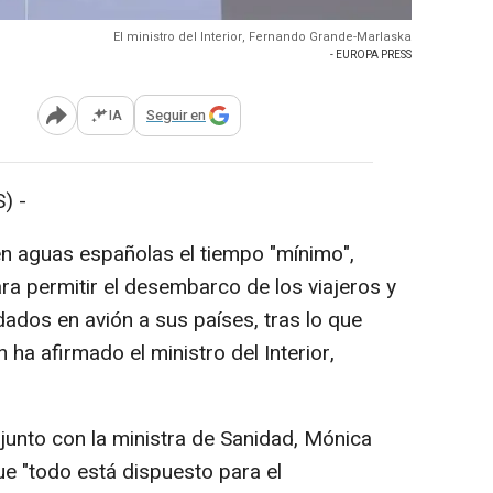
El ministro del Interior, Fernando Grande-Marlaska
- EUROPA PRESS
IA
Seguir en
Abrir opciones para compartir
) -
n aguas españolas el tiempo "mínimo",
ara permitir el desembarco de los viajeros y
dados en avión a sus países, tras lo que
 ha afirmado el ministro del Interior,
unto con la ministra de Sanidad, Mónica
ue "todo está dispuesto para el