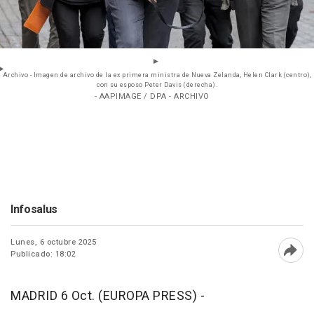
Archivo - Imagen de archivo de la ex primera ministra de Nueva Zelanda, Helen Clark (centro),
con su esposo Peter Davis (derecha).
- AAPIMAGE / DPA - ARCHIVO
Infosalus
Lunes, 6 octubre 2025
Publicado: 18:02
Abri
MADRID 6 Oct. (EUROPA PRESS) -