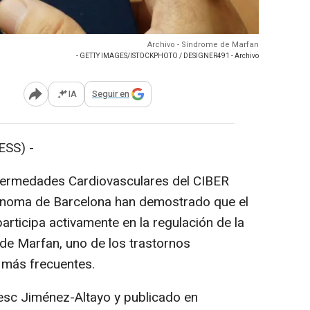
Archivo - Síndrome de Marfan
- GETTY IMAGES/ISTOCKPHOTO / DESIGNER491 - Archivo
IA
Seguir en
Abrir opciones para compartir
SS) -
fermedades Cardiovasculares del CIBER
tònoma de Barcelona han demostrado que el
articipa activamente en la regulación de la
 de Marfan, uno de los trastornos
o más frecuentes.
esc Jiménez-Altayo y publicado en