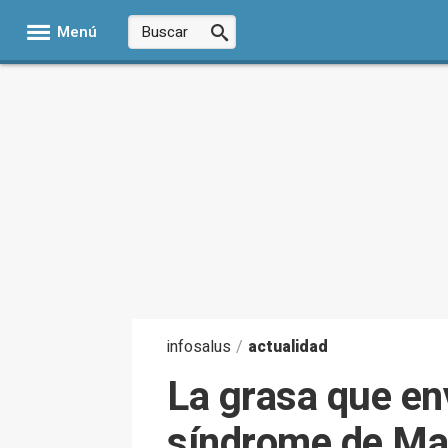
Menú
infosalus
/
actualidad
La grasa que env
síndrome de Ma