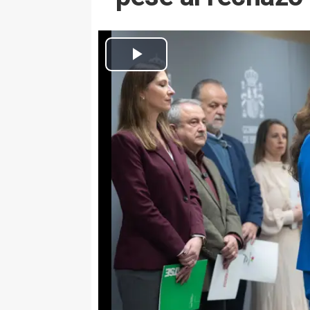
Archivo - Imagen de archivo de la ministra de Sanidad, Móni
Infosalus
Actualizado: martes, 2 junio 2026 15:22
MADRID, 2 Jun. (EUROPA PRE
El Consejo de Ministros ha apr
del Estatuto Marco del personal 
reforma que actualiza el marco
décadas tras casi cuatro años d
El pasado mes de enero, el Mini
representados en el Ámbito de
y CSIF) alcanzaron un acuerdo p