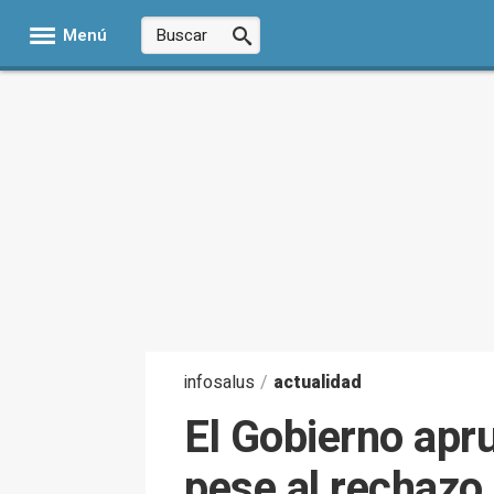
Menú
infosalus
/
actualidad
El Gobierno apr
pese al rechazo